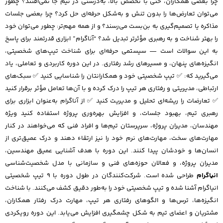
چرا بعضی همکاران، حتی با تخصص بالا، به‌درستی در تیم جا نمی‌افتند؟ چطور
می‌توان تعارض‌ها را بدون تنش و به‌شکل حرفه‌ای حل کرد؟ چرا بعضی جلسات
مذاکره یا تصمیم‌گیری به بن‌بست می‌رسند؟ و از همه مهم‌تر: چطور می‌توان خود
را بهتر شناخت و به رهبری مؤثرتر تبدیل شد؟ “آناگرام” ابزاری قدرتمند برای پاسخ
به این سوالات است — سیستمی حرفه‌ای برای شناخت تیپ‌های شخصیتی،
انگیزه‌های پنهان، و مسیرهای رشد رفتاری. در این دوره کاربردی و تعاملی، یاد
می‌گیرید که: ✅ تیپ شخصیتی خود و همکارانتان را شناسایی کنید ✅ سبک‌های
ارتباطی، مدیریتی و رفتاری هر تیپ را درک کرده و با آن‌ها تعامل مؤثر برقرار کنید
✅ تعارضات را ریشه‌ای تحلیل و مدیریت کنید ✅ از آناگرام به‌عنوان ابزاری برای
رهبری تیم، بهبود جلسات، و افزایش بهره‌وری پروژه استفاده کنید ویژه
مهندسان، مدیران پروژه، سرپرستان تیم‌ها و افراد فنی که می‌خواهند در کنار
مهارت‌های سخت، مهارت‌های نرم خود را نیز ارتقاء دهند و درک عمیق‌تری از
انسان‌ها و خودشان پیدا کنند. این دوره با هدف آشنایی عمیق مهندسین،
مدیران پروژه، و فعالان حوزه‌های فنی و سازمانی با مدل شخصیت‌شناسی
انیاگرام
طراحی شده است. شرکت‌کنندگان در طول دوره با ۹ تیپ شخصیتی
انیاگرام آشنا شده و تیپ شخصیتی خود را به‌طور دقیق کشف می‌کنند. با شناخت
انگیزه‌ها، ترس‌ها و الگوهای رفتاری هر تیپ، مهارت درک رفتار همکاران،
مشتریان و اعضای تیم به شکل چشمگیری افزایش می‌یابد. این دوره رویکردی